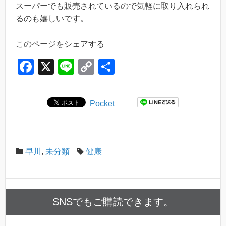
スーパーでも販売されているので気軽に取り入れられ
るのも嬉しいです。
このページをシェアする
F
X
Li
C
共
a
n
o
有
c
e
p
Pocket
e
y
b
Li
o
n
早川
,
未分類
健康
o
k
k
SNSでもご購読できます。