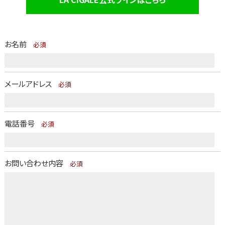
お名前
必須
横浜市港北区大倉山1-29-11-1F
9:00～19:00（月曜~18:00）
定休日なし（スタイリストはシフト勤務）
最新情報は予約ページをご確認ください。
メールアドレス
必須
Tel. 045-718-6631
電話番号
必須
WEB予約
お問い合わせ内容
必須