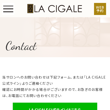
WEB
予約
Top
Concept
Contact
Staff
Menu & Price
Hair Gallery
当サロンへのお問い合わせは下記フォーム、または「LA CIGALE
Information
公式ライン」よりご連絡ください
確認にお時間がかかる場合がございますので、お急ぎのお客様
Staff Blog
は、お電話にてお問い合わせください
Contact
LA CIGALE公式ラインはこちら