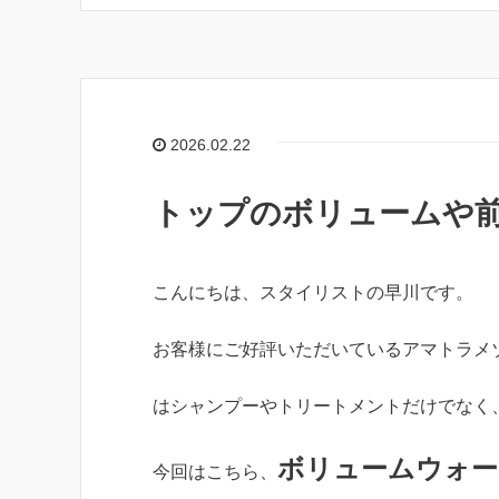
e
y
b
Li
o
n
o
k
2026.02.22
k
トップのボリュームや
こんにちは、スタイリストの早川です。
お客様にご好評いただいているアマトラメ
はシャンプーやトリートメントだけでなく
ボリュームウォー
今回はこちら、