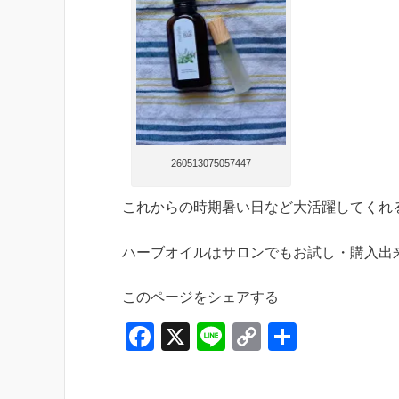
260513075057447
これからの時期暑い日など大活躍してくれ
ハーブオイルはサロンでもお試し・購入出
このページをシェアする
F
X
Li
C
共
a
n
o
有
c
e
p