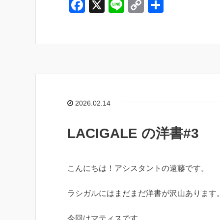
F
X
Li
C
共
a
n
o
有
c
e
p
e
y
b
Li
o
n
o
k
2026.02.14
k
LACIGALE の洋書#3
こんにちは！アシスタントの遠藤です。
ラシガルにはまだまだ洋書が沢山あります
今回はマティスです。