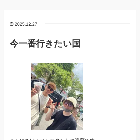
e
y
b
Li
o
n
2025.12.27
o
k
k
今一番行きたい国