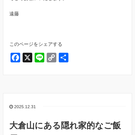
遠藤
このページをシェアする
F
X
Li
C
共
a
n
o
有
c
e
p
e
y
b
Li
o
n
2025.12.31
o
k
k
大倉山にある隠れ家的なご飯