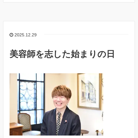
c
e
p
e
y
b
Li
o
n
2025.12.29
o
k
k
美容師を志した始まりの日