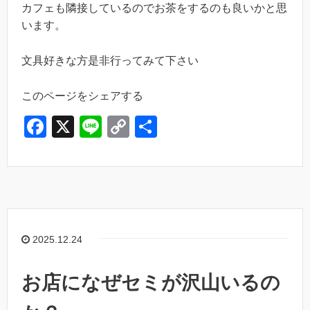
カフェも隣接しているのでお茶をするのも良いかと思
います。
文具好きな方是非行ってみて下さい
このページをシェアする
F
X
Li
C
共
a
n
o
有
c
e
p
e
y
b
Li
o
n
2025.12.24
o
k
k
お店になぜセミが沢山いるの