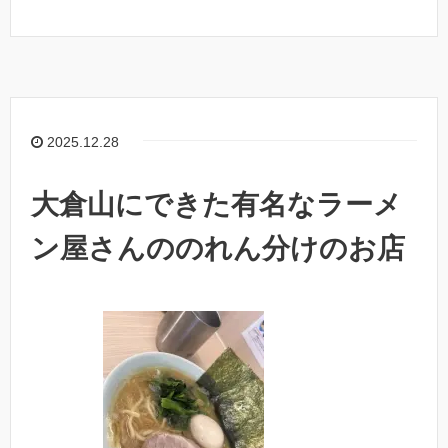
a
n
o
有
c
e
p
e
y
b
Li
o
n
2025.12.28
o
k
k
大倉山にできた有名なラーメ
ン屋さんののれん分けのお店