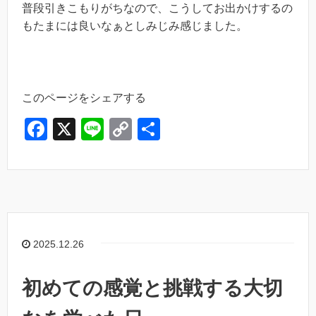
普段引きこもりがちなので、こうしてお出かけするの
もたまには良いなぁとしみじみ感じました。
このページをシェアする
F
X
Li
C
共
a
n
o
有
c
e
p
e
y
b
Li
o
n
2025.12.26
o
k
k
初めての感覚と挑戦する大切