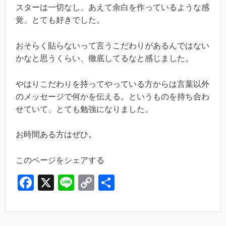
スターは一切なし、あえて余白を作っているような感
覚、とても好きでした。
おそらく貼らないって言うこだわりがあるんではない
かなと思うくらい、徹底してるなと感じました。
やはりこだわりを持ってやっている方からは言葉以外
のメッセージで何かを伝える。というものを持ち合わ
せていて、とても勉強になりました。
お時間ある方はぜひ。
このページをシェアする
F
X
Li
C
共
a
n
o
有
c
e
p