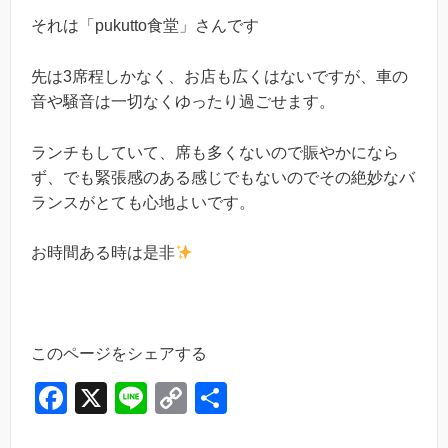
それは「pukutto食堂」さんです
先は3席程しかなく、お店も広くはないですが、車の
音や騒音は一切なくゆったり過ごせます。
ランチもしていて、席も多くないので賑やかになら
ず、でも緊張感のある感じでもないのでその絶妙なバ
ランスがとても心地よいです。
お時間ある時は是非
このページをシェアする
F
X
Li
C
共
a
n
o
有