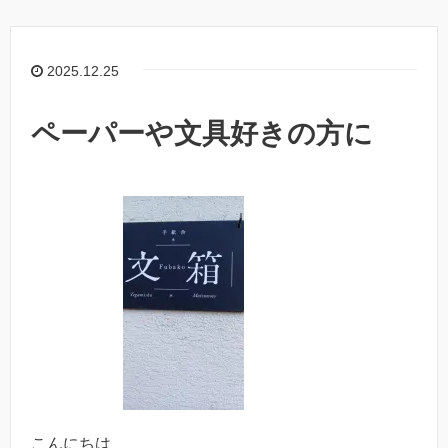
e
y
b
Li
o
n
2025.12.25
o
k
k
ペーパーや文具好きの方に
こんにちは