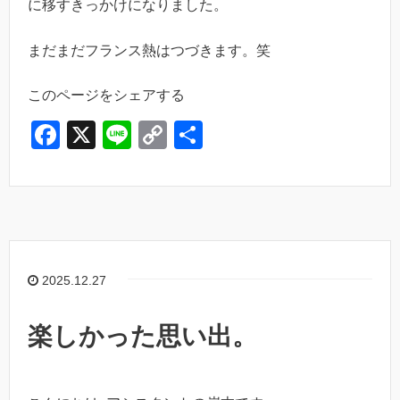
に移すきっかけになりました。
まだまだフランス熱はつづきます。笑
このページをシェアする
F
X
Li
C
共
a
n
o
有
c
e
p
e
y
b
Li
o
n
2025.12.27
o
k
k
楽しかった思い出。