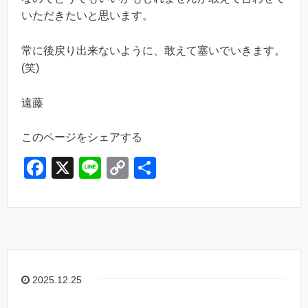
いただきたいと思います。
常に後戻り出来ないように、敢えて塞いでいきます。
(笑)
遠藤
このページをシェアする
F
X
Li
C
共
a
n
o
有
c
e
p
e
y
b
Li
o
n
2025.12.25
o
k