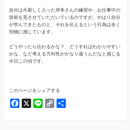
自分は今新しく入った岸本さんの練習や、お仕事中の
技術を見させていただいているのですが、やはり自分
が学んできたものと、それを伝えるという行為は全く
別物に感じています。
どうやったら伝わるかな？、どうすればわかりやすい
かな、など考える方向性がかなり違うんだなと感じる
今日この頃です。
このページをシェアする
F
X
Li
C
共
a
n
o
有
c
e
p