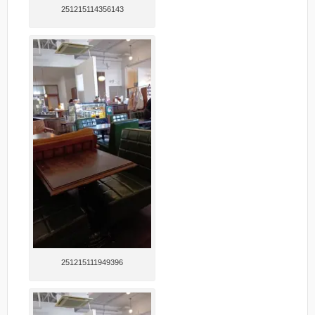
251215114356143
251215111949396