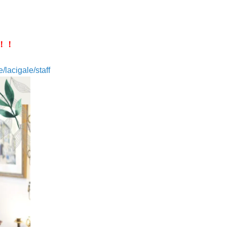
円！！
lacigale/staff