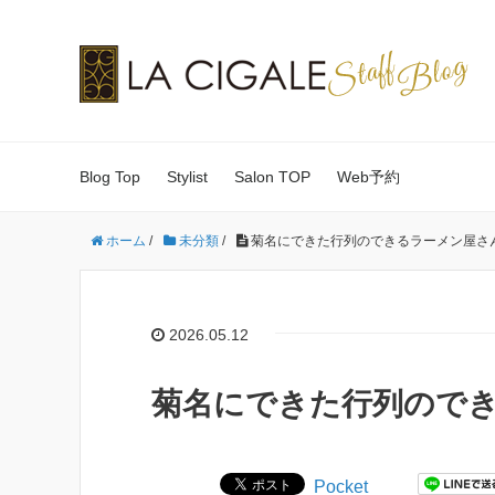
Blog Top
Stylist
Salon TOP
Web予約
ホーム
/
未分類
/
菊名にできた行列のできるラーメン屋さ
2026.05.12
菊名にできた行列ので
Pocket