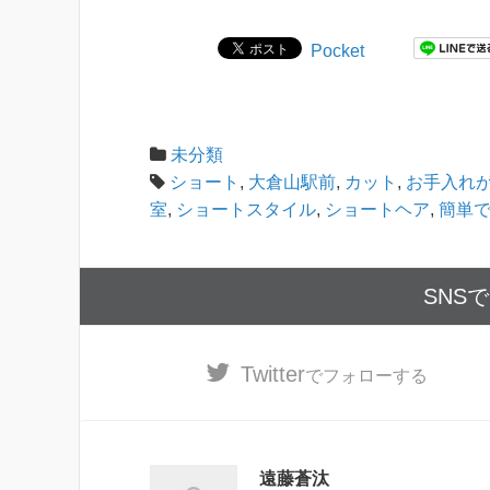
e
y
b
Li
Pocket
o
n
o
k
k
未分類
ショート
,
大倉山駅前
,
カット
,
お手入れ
室
,
ショートスタイル
,
ショートヘア
,
簡単
SNS
Twitter
でフォローする
遠藤蒼汰