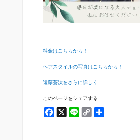
料金はこちらから！
ヘアスタイルの写真はこちらから！
遠藤蒼汰をさらに詳しく
このページをシェアする
F
X
Li
C
共
a
n
o
有
c
e
p