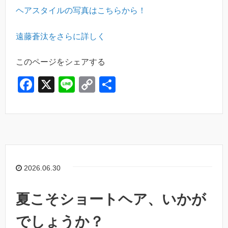
ヘアスタイルの写真はこちらから！
遠藤蒼汰をさらに詳しく
このページをシェアする
F
X
Li
C
共
a
n
o
有
c
e
p
e
y
b
Li
o
n
2026.06.30
o
k
k
夏こそショートヘア、いかが
でしょうか？