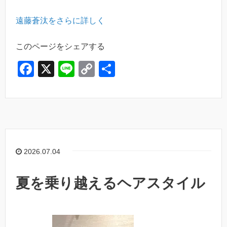
遠藤蒼汰をさらに詳しく
このページをシェアする
F
X
Li
C
共
a
n
o
有
c
e
p
e
y
b
Li
o
n
2026.07.04
o
k
k
夏を乗り越えるヘアスタイル