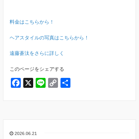
料金はこちらから！
ヘアスタイルの写真はこちらから！
遠藤蒼汰をさらに詳しく
このページをシェアする
F
X
Li
C
共
a
n
o
有
c
e
p
e
y
b
Li
o
n
2026.06.21