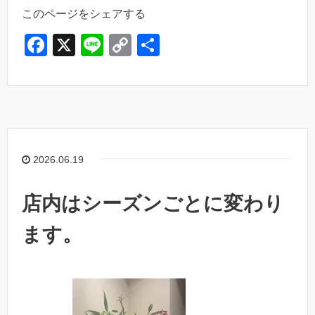
このページをシェアする
F
X
Li
C
共
a
n
o
有
c
e
p
e
y
b
Li
o
n
2026.06.19
o
k
k
店内はシーズンごとに変わり
ます。